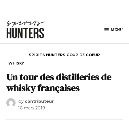
Skip to content
MENU
Spirits
Hunters
POSTED IN
SPIRITS HUNTERS COUP DE COEUR
WHISKY
Un tour des distilleries de
whisky françaises
by
contributeur
16 mars 2019