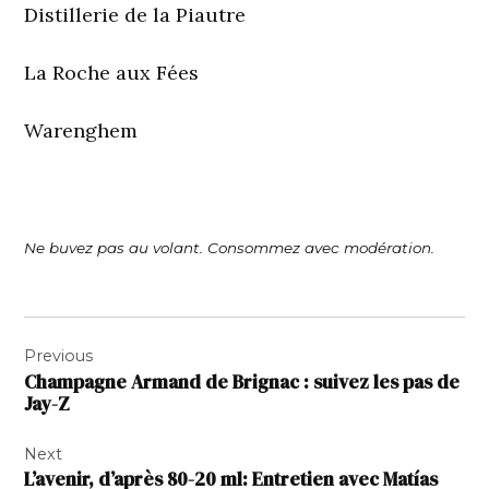
Distillerie de la Piautre
La Roche aux Fées
Warenghem
Ne buvez pas au volant. Consommez avec modération.
Navigation
Previous
de
Champagne Armand de Brignac : suivez les pas de
l’article
Jay-Z
Next
L’avenir, d’après 80-20 ml: Entretien avec Matías