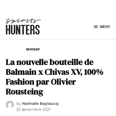
Skip to content
MENU
Spirits
Hunters
POSTED IN
WHISKY
La nouvelle bouteille de
Balmain x Chivas XV, 100%
Fashion par Olivier
Rousteing
by
Nathalie Baylaucq
22 décembre 2021