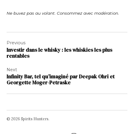
Ne buvez pas au volant. Consommez avec modération.
Navigation
Previous
de
Investir dans le whisky : les whiskies les plus
l’article
rentables
Next
Infinity Bar, tel qu’imaginé par Deepak Ohri et
Georgette Moger-Petraske
© 2026 Spirits Hunters.
Facebook
Twitter
Instagram
Page
Username