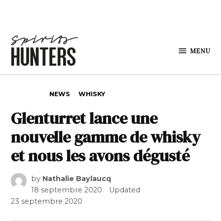
Skip to content
MENU
Spirits
Hunters
POSTED IN
NEWS
WHISKY
Glenturret lance une
nouvelle gamme de whisky
et nous les avons dégusté
by
Nathalie Baylaucq
18 septembre 2020
Updated
23 septembre 2020