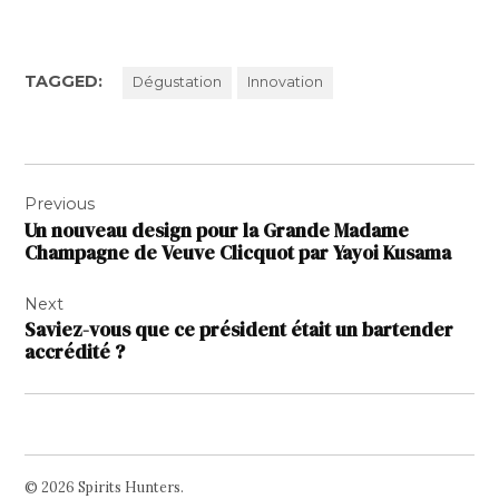
TAGGED:
Dégustation
Innovation
Navigation
Previous
de
Un nouveau design pour la Grande Madame
l’article
Champagne de Veuve Clicquot par Yayoi Kusama
Next
Saviez-vous que ce président était un bartender
accrédité ?
© 2026 Spirits Hunters.