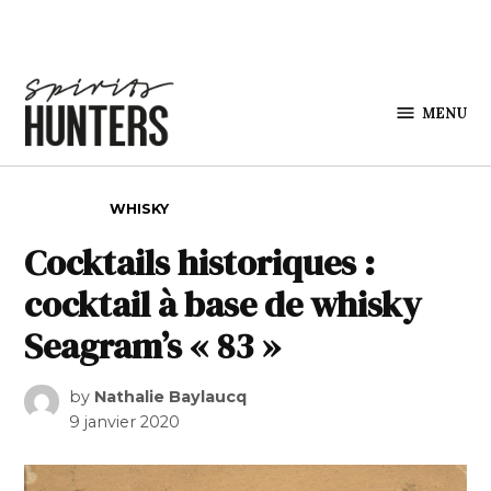
Skip to content
MENU
Spirits
Hunters
POSTED IN
WHISKY
Cocktails historiques :
cocktail à base de whisky
Seagram’s « 83 »
by
Nathalie Baylaucq
9 janvier 2020