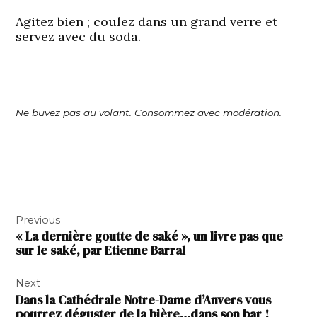
Agitez bien ; coulez dans un grand verre et
servez avec du soda.
Ne buvez pas au volant. Consommez avec modération.
Navigation
Previous
de
« La dernière goutte de saké », un livre pas que
l’article
sur le saké, par Etienne Barral
Next
Dans la Cathédrale Notre-Dame d’Anvers vous
pourrez déguster de la bière…dans son bar !