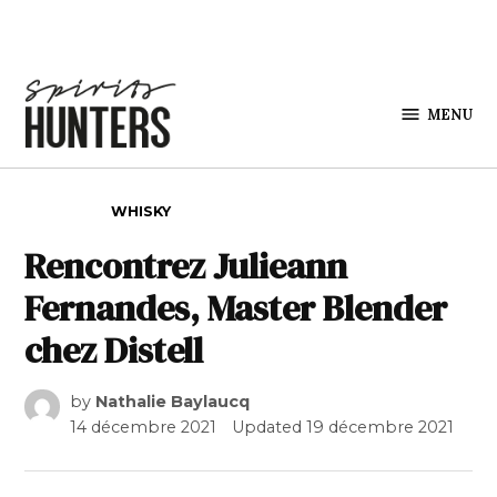
Skip to content
MENU
Spirits
Hunters
POSTED IN
WHISKY
Rencontrez Julieann
Fernandes, Master Blender
chez Distell
by
Nathalie Baylaucq
14 décembre 2021
Updated
19 décembre 2021