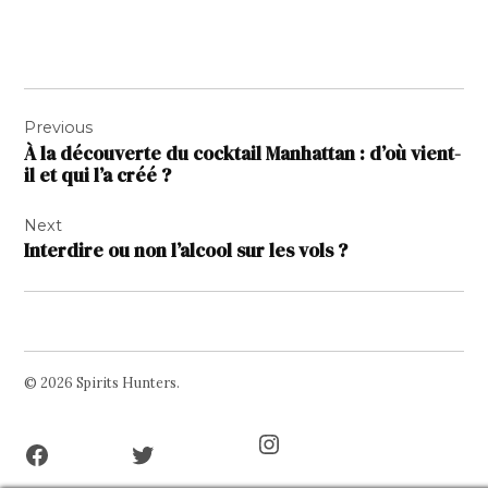
Navigation
Previous
de
À la découverte du cocktail Manhattan : d’où vient-
l’article
il et qui l’a créé ?
Next
Interdire ou non l’alcool sur les vols ?
© 2026 Spirits Hunters.
Facebook
Twitter
Instagram
Page
Username