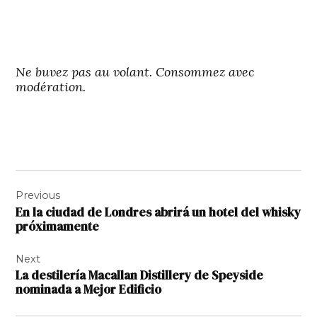
Ne buvez pas au volant. Consommez avec
modération.
Navigation
Previous
de
En la ciudad de Londres abrirá un hotel del whisky
l’article
próximamente
Next
La destilería Macallan Distillery de Speyside
nominada a Mejor Edificio