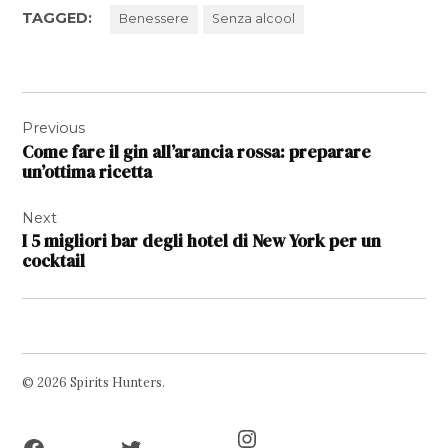
TAGGED:
Benessere
Senza alcool
Navigazione
Previous
articoli
Come fare il gin all’arancia rossa: preparare
un’ottima ricetta
Next
I 5 migliori bar degli hotel di New York per un
cocktail
© 2026 Spirits Hunters.
Facebook
Twitter
Instagram
Page
Username