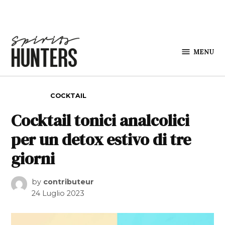
Skip to content
MENU
Spirits
Hunters
POSTED IN
COCKTAIL
Cocktail tonici analcolici
per un detox estivo di tre
giorni
by
contributeur
24 Luglio 2023