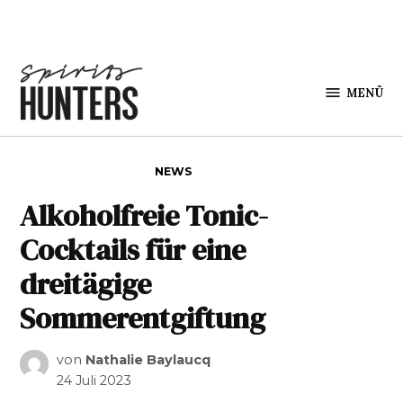
Zum Inhalt springen
MENÜ
Spirits
Hunters
VERÖFFENTLICHT IN
NEWS
Alkoholfreie Tonic-
Cocktails für eine
dreitägige
Sommerentgiftung
von
Nathalie Baylaucq
24 Juli 2023