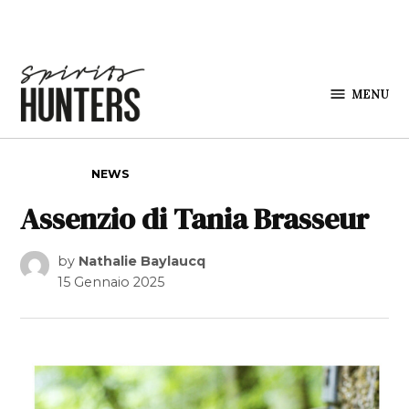
Skip to content
MENU
Spirits
Hunters
POSTED IN
NEWS
Assenzio di Tania Brasseur
by
Nathalie Baylaucq
15 Gennaio 2025