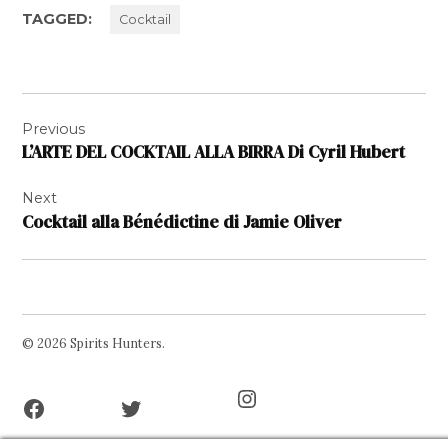
TAGGED:
Cocktail
Navigazione
Previous
articoli
L’ARTE DEL COCKTAIL ALLA BIRRA Di Cyril Hubert
Next
Cocktail alla Bénédictine di Jamie Oliver
© 2026 Spirits Hunters.
Facebook
Twitter
Instagram
Page
Username