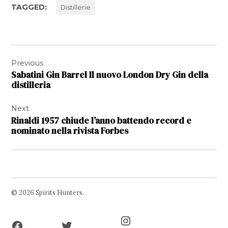
TAGGED:
Distillerie
Navigazione
Previous
articoli
Sabatini Gin Barrel Il nuovo London Dry Gin della
distilleria
Next
Rinaldi 1957 chiude l’anno battendo record e
nominato nella rivista Forbes
© 2026 Spirits Hunters.
Facebook
Twitter
Instagram
Page
Username