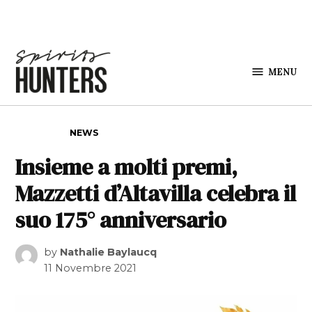
Skip to content
MENU
Spirits
Hunters
POSTED IN
NEWS
Insieme a molti premi,
Mazzetti d’Altavilla celebra il
suo 175° anniversario
by
Nathalie Baylaucq
11 Novembre 2021