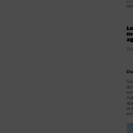
be
se
Lo
me
a
(V
Du
Seg
li
ex
Ad
ap
al 
en