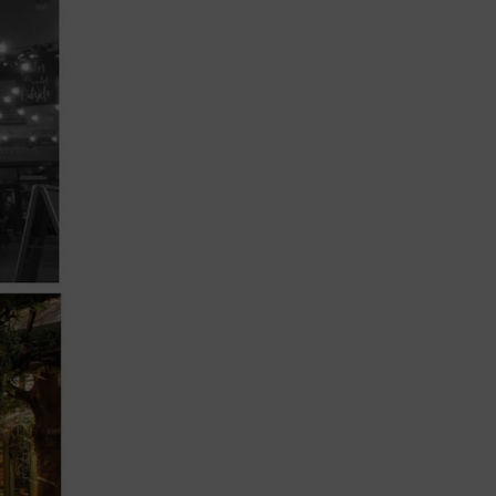
Lujo y Lifestyle
Recetas
Abecedario
No Beba y
Conduzca
Competencias
Urgency Planet
Boletín Spirits
Hunters