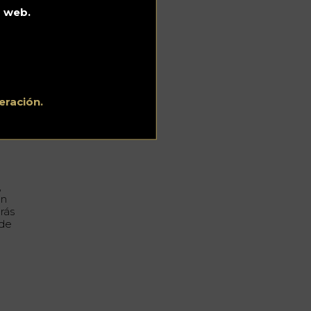
o web.
na
eración.
,
en
rás
 de