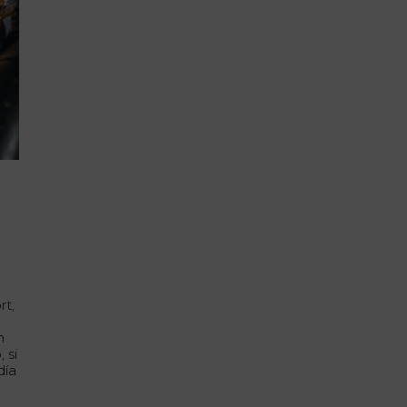
rt,
n
 si
día