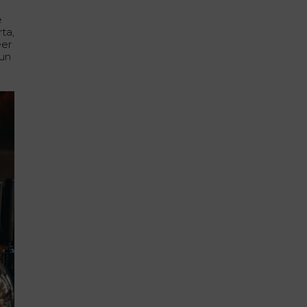
e
ta,
eer
 un