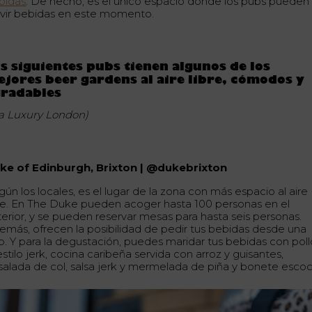
bidas
. De hecho, es el único espacio donde los pubs pueden
rvir bebidas en este momento.
s siguientes pubs tienen algunos de los
jores beer gardens al aire libre, cómodos y
gradables
ía Luxury London)
ke of Edinburgh, Brixton | @dukebrixton
ún los locales, es el lugar de la zona con más espacio al aire
bre. En The Duke pueden acoger hasta 100 personas en el
terior, y se pueden reservar mesas para hasta seis personas.
emás, ofrecen la posibilidad de pedir tus bebidas desde una
p. Y para la degustación, puedes maridar tus bebidas con poll
estilo jerk, cocina caribeña servida con arroz y guisantes,
salada de col, salsa jerk y mermelada de piña y bonete escoc