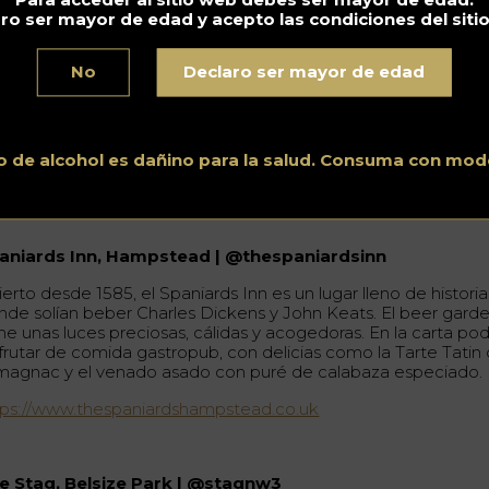
ro ser mayor de edad y acepto las condiciones del siti
 pequeño pero encantador jardín que hasta mayo, quien
serve una mesa para la noche en The Scolt tiene que pedir u
mida completa. Disfrutará de sus bebidas con comida
No
Declaro ser mayor de edad
tupenda como trucha ahumada con huevos y mayonesa de
rros sobre focaccia, o hamburguesas de pavo y bacon.
tps://www.thescolthead.co.uk
o de alcohol es dañino para la salud. Consuma con mod
aniards Inn, Hampstead | @thespaniardsinn
erto desde 1585, el Spaniards Inn es un lugar lleno de historia
nde solían beber Charles Dickens y John Keats. El beer gard
ene unas luces preciosas, cálidas y acogedoras. En la carta pod
sfrutar de comida gastropub, con delicias como la Tarte Tatin
magnac y el venado asado con puré de calabaza especiado.
tps://www.thespaniardshampstead.co.uk
e Stag, Belsize Park | @stagnw3