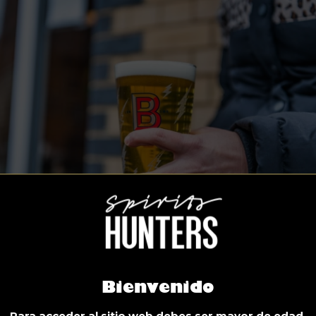
servar:
https://dukeofedinburghpub.com/reservations/
Bienvenido
e Scolt Head, De Beauvoir | @thescolthead
Para acceder al sitio web debes ser mayor de edad.