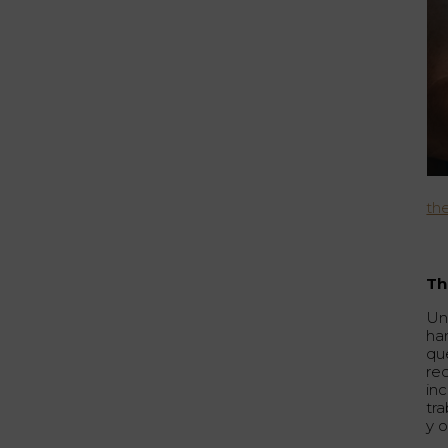
th
Th
Un
ha
que
re
inc
tr
y o