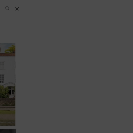
El Equipo SH
Noticias
Archivos:
What’s Up
Today
Bares
Bartenders
Boutique
Cócteles