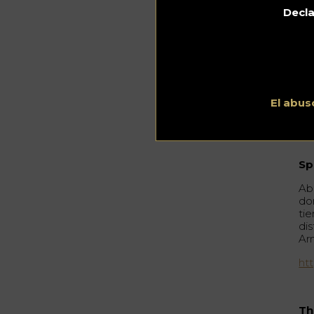
Decla
Un
re
co
es
be
ht
El abus
Sp
Abi
do
ti
di
Ar
ht
Th