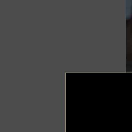
Re
Th