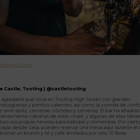
estagnw3.com
e Castle, Tooting | @castletooting
 agradable pub local en Tooting High Street con grandes
mburguesas y perritos calientes, así como la comida de confo
 sirve spritz, cervezas, cócteles y cervezas. El bar ha añadido
cientemente cabañas de estilo chalé, y algunas de ellas tiene
luso sus propias neveras para bebidas y chimeneas. Por cierto,
abajas desde casa, puedes reservar una mesa aquí durante el 
btener un brunch y té y café ilimitados por sólo 10 libras.