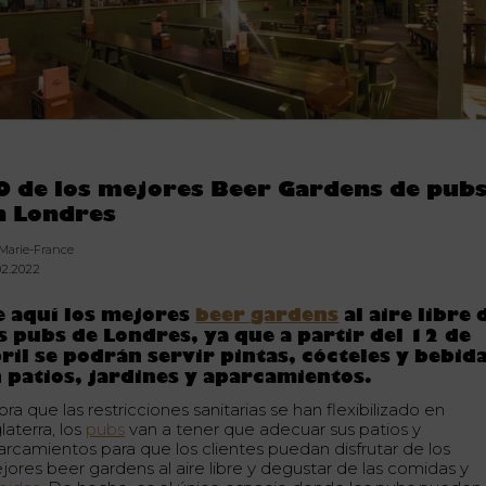
0 de los mejores Beer Gardens de pub
n Londres
 Marie-France
02.2022
 aquí los mejores
beer gardens
al aire libre 
s pubs de Londres, ya que a partir del 12 de
ril se podrán servir pintas, cócteles y bebid
 patios, jardines y aparcamientos.
ra que las restricciones sanitarias se han flexibilizado en
laterra, los
pubs
van a tener que adecuar sus patios y
arcamientos para que los clientes puedan disfrutar de los
jores beer gardens al aire libre y degustar de las comidas y