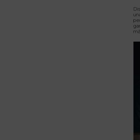
Di
un
pe
gar
má