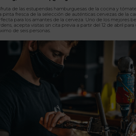
sfruta de las estupendas hamburguesas de la cocina y tómat
a pinta fresca de la selección de auténticas cervezas de la car
rfecta para los amantes de la cerveza. Uno de los mejores b
dens, acepta visitas sin cita previa a partir del 12 de abril para
ximo de seis personas.