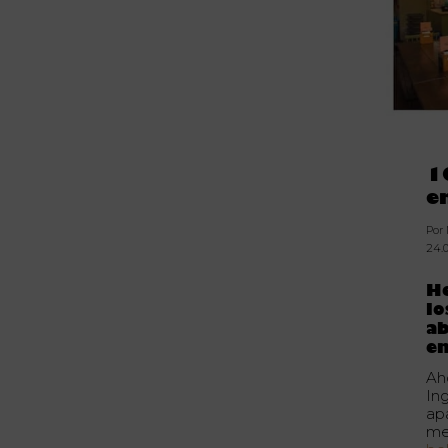
1
e
Por
24.
He
lo
ab
en
Aho
Ing
ap
me