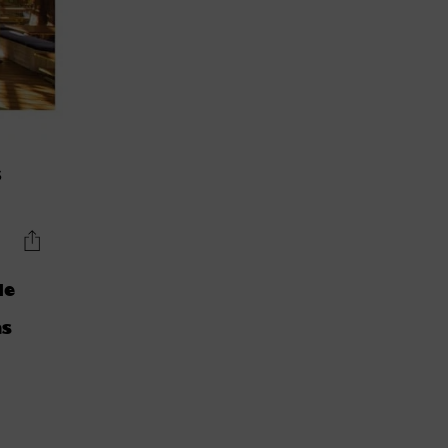
s
de
as