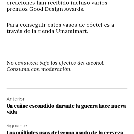
creaciones han recibido incluso varios
premios Good Design Awards.
Para conseguir estos vasos de cóctel es a
través de la tienda Umamimart.
No conduzca bajo los efectos del alcohol.
Consuma con moderación.
Navegación
Anterior
de
Un coñac escondido durante la guerra hace nueva
entradas
vida
Siguiente
Los múltiples usos del grano usado de la cerveza