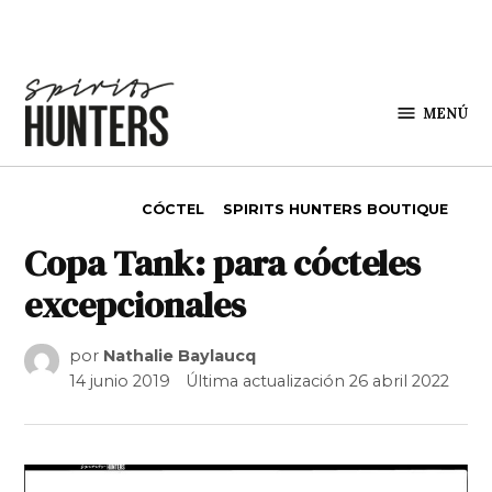
Saltar al contenido
MENÚ
Spirit
Hunters
PUBLICADO EN
CÓCTEL
SPIRITS HUNTERS BOUTIQUE
Copa Tank: para cócteles
excepcionales
por
Nathalie Baylaucq
14 junio 2019
Última actualización
26 abril 2022