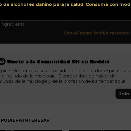
o de alcohol es dañino para la salud. Consuma con mod
Spirits Hunters Boutique
Descubra la boutique en línea dedicada al bar por Spirits
Hunters: botellas, cocteleras, vasos, accesorios, libros,
ingredients.
See all posts in this category.
Únete a la Comunidad SH en Reddit
Spirits Hunters es una comunidad dedicada a los espirituosos
y al mundo de la mixología. ¡Siéntete libre de hablar del
mundo de la mixología y de la profesión de bartender aquí!
Join
 PUDIERA INTERESAR