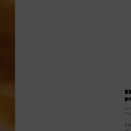
E
p
Por
7.10
Es
un 