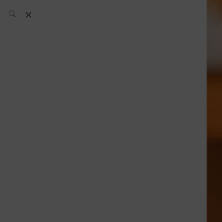
El Equipo SH
Noticias
Archivos:
What’s Up
Today
Bares
Bartenders
Boutique
Cócteles