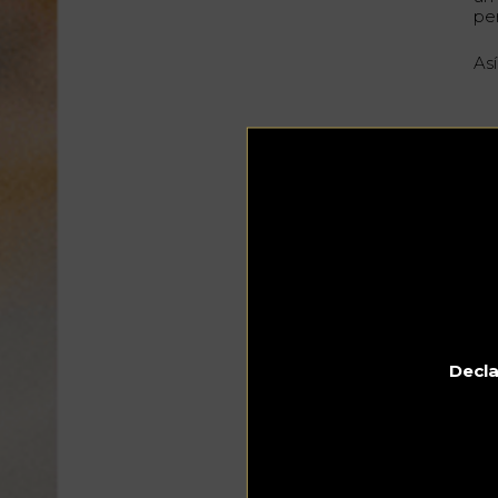
pe
As
El
mu
El 
ol
va
El 
des
Decla