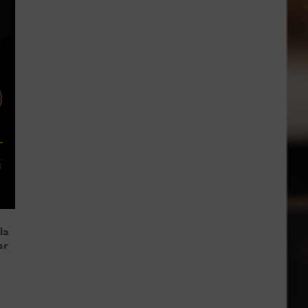
la
ar