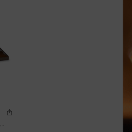
Lujo y Lifestyle
Recetas
Abecedario
No Beba y
Conduzca
Competencias
Urgency Planet
Boletín Spirits
Hunters
o
 de