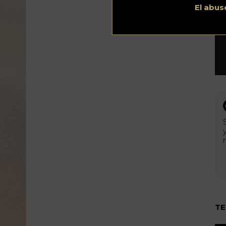
El abus
TE