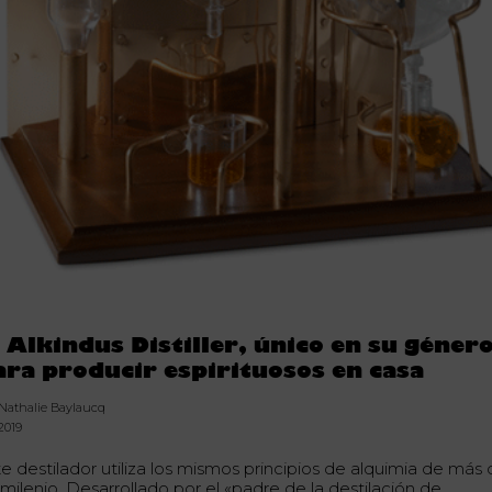
l Alkindus Distiller, único en su géner
ara producir espirituosos en casa
 Nathalie Baylaucq
.2019
te destilador utiliza los mismos principios de alquimia de más
milenio. Desarrollado por el «padre de la destilación de