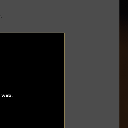
r.
a
l
o web.