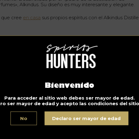
rfumes», Alkindus. Su diseño es muy interesante y elegante.
í que cree
en casa
sus propios espíritus con el Alkindus Distille
 proceso de operación de este destilador
ltietapa:
líquido hierve y hace que el aceite se evapore, lo que lleva a l
la de condensación que contiene el agua. Una vez enfriado, e
por de aceite se convierte en destilado.
grabado «Missisipi Destil» es un homenaje a la historia de la
tilación en el sur de los Estados Unidos.
Bienvenido
Para acceder al sitio web debes ser mayor de edad.
ro ser mayor de edad y acepto las condiciones del siti
No conduzca bajo los efectos del alcohol. Consuma con moderación.
No
Declaro ser mayor de edad