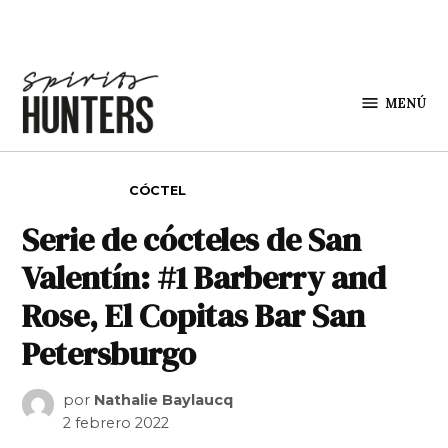
Saltar al contenido
MENÚ
Spirit
Hunters
PUBLICADO EN
CÓCTEL
Serie de cócteles de San
Valentín: #1 Barberry and
Rose, El Copitas Bar San
Petersburgo
por
Nathalie Baylaucq
2 febrero 2022