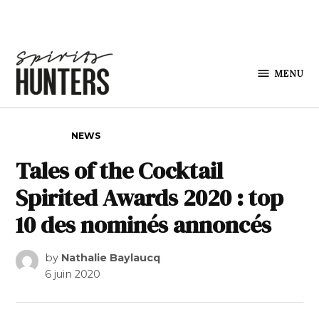
Skip to content
MENU
Spirits
Hunters
POSTED IN
NEWS
Tales of the Cocktail
Spirited Awards 2020 : top
10 des nominés annoncés
by
Nathalie Baylaucq
6 juin 2020