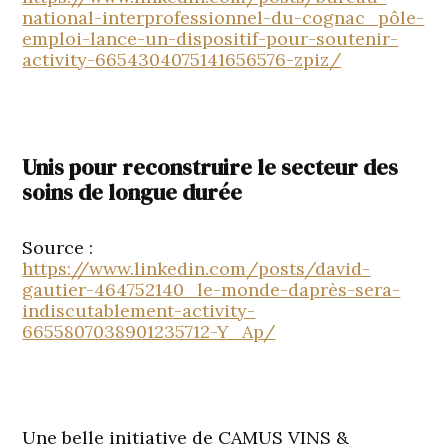
national-interprofessionnel-du-cognac_pôle-
emploi-lance-un-dispositif-pour-soutenir-
activity-6654304075141656576-zpiz/
Unis pour reconstruire le secteur des
soins de longue durée
Source :
https://www.linkedin.com/posts/david-
gautier-464752140_le-monde-daprès-sera-
indiscutablement-activity-
6655807038901235712-Y_Ap/
Une belle initiative de CAMUS VINS &