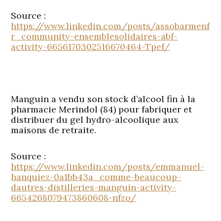
Source :
https://www.linkedin.com/posts/assobarmenf
r_community-ensemblesolidaires-abf-
activity-6656170302516670464-Tpef/
Manguin a vendu son stock d’alcool fin à la
pharmacie Merindol (84) pour fabriquer et
distribuer du gel hydro-alcoolique aux
maisons de retraite.
Source :
https://www.linkedin.com/posts/emmanuel-
hanquiez-0a1bb43a_comme-beaucoup-
dautres-distilleries-manguin-activity-
6654268079473860608-nfzo/