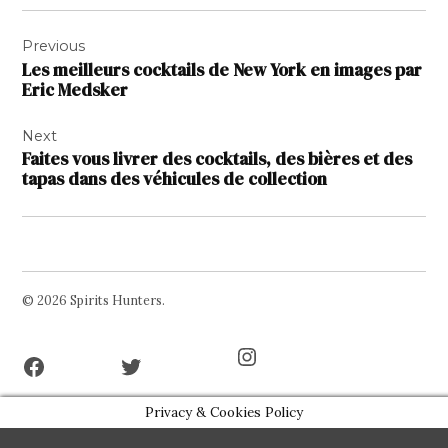
Navigation
Previous
de
Les meilleurs cocktails de New York en images par
l’article
Eric Medsker
Next
Faites vous livrer des cocktails, des bières et des
tapas dans des véhicules de collection
© 2026 Spirits Hunters.
Facebook
Twitter
Instagram
Page
Username
Privacy & Cookies Policy