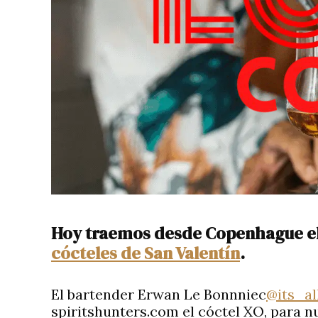
Hoy traemos desde Copenhague el
cócteles de San Valentín
.
El bartender Erwan Le Bonnniec
@its_a
spiritshunters.com el cóctel XO, para nu