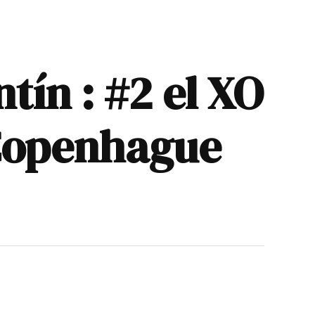
tín : #2 el XO
 Copenhague