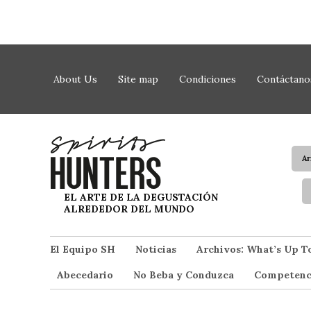
Saltar al contenido
About Us
Site map
Condiciones
Contáctano
A
Spirit Hunters
EL ARTE DE LA DEGUSTACIÓN
ALREDEDOR DEL MUNDO
El Equipo SH
Noticias
Archivos: What’s Up T
Abecedario
No Beba y Conduzca
Competenc