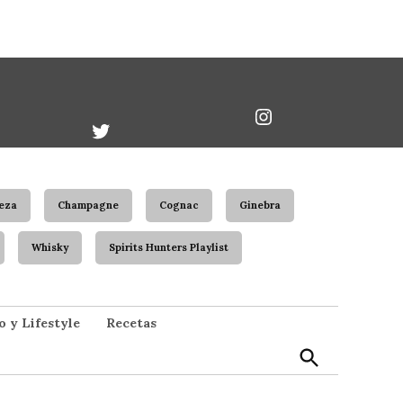
book
Twitter
Instagram
Username
eza
Champagne
Cognac
Ginebra
Whisky
Spirits Hunters Playlist
Open
o y Lifestyle
Recetas
Search