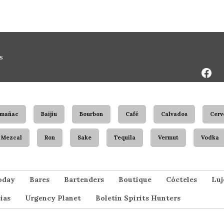
Face
s
Page
rmañac
Baijiu
Bourbon
Café
Calvados
Cerv
Mezcal
Ron
Sake
Tequila
Vermut
Vodka
oday
Bares
Bartenders
Boutique
Cócteles
Luj
ias
Urgency Planet
Boletín Spirits Hunters