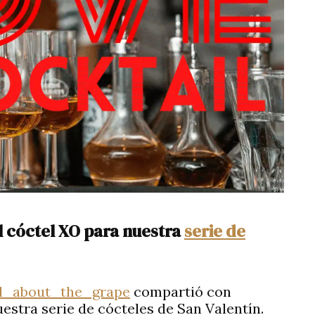
 cóctel XO para nuestra
serie de
ll_about_the_grape
compartió con
estra serie de cócteles de San Valentín.