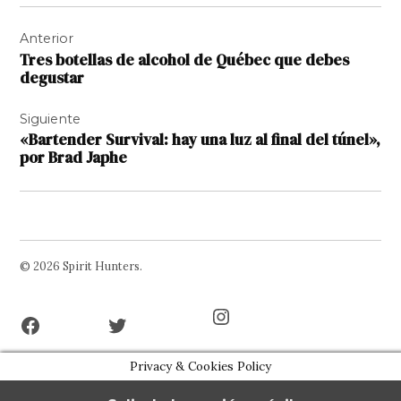
Navegación
Anterior
de
Tres botellas de alcohol de Québec que debes
entradas
degustar
Siguiente
«Bartender Survival: hay una luz al final del túnel»,
por Brad Japhe
© 2026 Spirit Hunters.
Facebook
Twitter
Instagram
Page
Username
Privacy & Cookies Policy