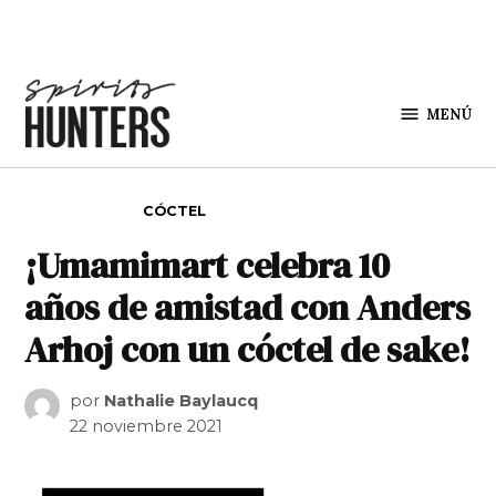
Saltar al contenido
MENÚ
Spirit
Hunters
PUBLICADO EN
CÓCTEL
¡Umamimart celebra 10
años de amistad con Anders
Arhoj con un cóctel de sake!
por
Nathalie Baylaucq
22 noviembre 2021