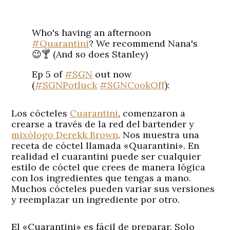
Who's having an afternoon
#Quarantini
? We recommend Nana's
😉🍸 (And so does Stanley)
Ep 5 of
#SGN
out now
(
#SGNPotluck
#SGNCookOff
):
https://t.co/qimjeFfQ2u
pic.twitter.com/ZhLVEvWFRP
Los cócteles
Cuarantini
, comenzaron a
crearse a través de la red del bartender y
— Some Good News
mixólogo Derekk Brown
. Nos muestra una
(@somegoodnews)
April 27, 2020
receta de cóctel llamada «Quarantini». En
realidad el cuarantini puede ser cualquier
estilo de cóctel que crees de manera lógica
con los ingredientes que tengas a mano.
Muchos cócteles pueden variar sus versiones
y reemplazar un ingrediente por otro.
El «Cuarantini» es fácil de preparar. Solo