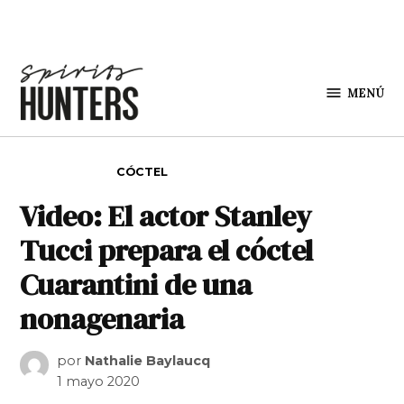
Saltar al contenido
MENÚ
Spirit
Hunters
PUBLICADO EN
CÓCTEL
Video: El actor Stanley
Tucci prepara el cóctel
Cuarantini de una
nonagenaria
por
Nathalie Baylaucq
1 mayo 2020