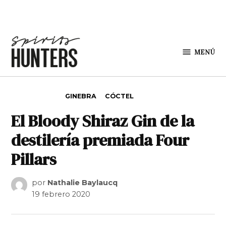
Saltar al contenido
MENÚ
Spirit
Hunters
PUBLICADO EN
GINEBRA
CÓCTEL
El Bloody Shiraz Gin de la
destilería premiada Four
Pillars
por
Nathalie Baylaucq
19 febrero 2020