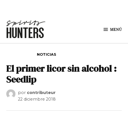
Saltar al contenido
MENÚ
Spirit
Hunters
PUBLICADO EN
NOTICIAS
El primer licor sin alcohol :
Seedlip
por
contributeur
22 diciembre 2018