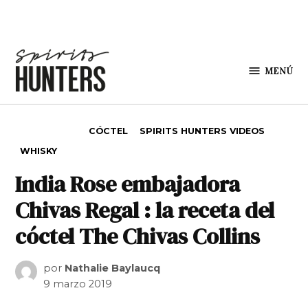
Saltar al contenido
MENÚ
Spirit
Hunters
PUBLICADO EN
CÓCTEL
SPIRITS HUNTERS VIDEOS
WHISKY
India Rose embajadora
Chivas Regal : la receta del
cóctel The Chivas Collins
por
Nathalie Baylaucq
9 marzo 2019