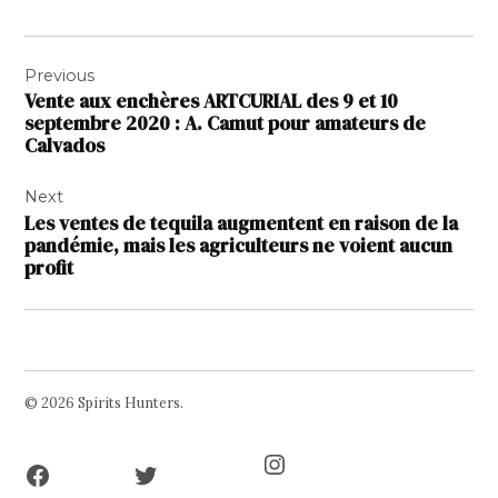
Navigation
Previous
de
Vente aux enchères ARTCURIAL des 9 et 10
l’article
septembre 2020 : A. Camut pour amateurs de
Calvados
Next
Les ventes de tequila augmentent en raison de la
pandémie, mais les agriculteurs ne voient aucun
profit
© 2026 Spirits Hunters.
Facebook
Twitter
Instagram
Page
Username