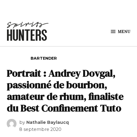
Skip to content
MENU
Spirits
Hunters
POSTED IN
BARTENDER
Portrait : Andrey Dovgal,
passionné de bourbon,
amateur de rhum, finaliste
du Best Confinement Tuto
by
Nathalie Baylaucq
8 septembre 2020