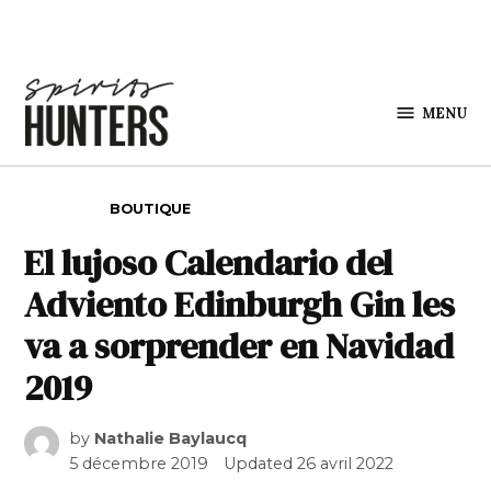
Skip to content
MENU
Spirits
Hunters
POSTED IN
BOUTIQUE
El lujoso Calendario del
Adviento Edinburgh Gin les
va a sorprender en Navidad
2019
by
Nathalie Baylaucq
5 décembre 2019
Updated
26 avril 2022