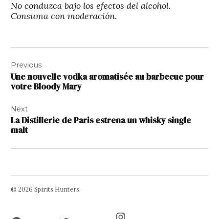
No conduzca bajo los efectos del alcohol.
Consuma con moderación.
Navigation
Previous
de
Une nouvelle vodka aromatisée au barbecue pour
l’article
votre Bloody Mary
Next
La Distillerie de Paris estrena un whisky single
malt
© 2026 Spirits Hunters.
Facebook
Twitter
Instagram
Page
Username