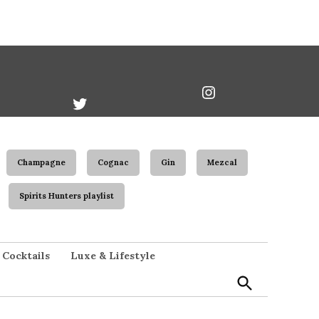
book
Twitter
Instagram
Username
Champagne
Cognac
Gin
Mezcal
Spirits Hunters playlist
Open
Cocktails
Luxe & Lifestyle
Search