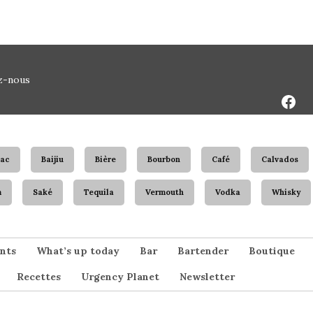
Face
z-nous
Page
ac
Baijiu
Bière
Bourbon
Café
Calvados
m
Saké
Tequila
Vermouth
Vodka
Whisky
nts
What’s up today
Bar
Bartender
Boutique
Recettes
Urgency Planet
Newsletter