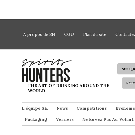
Skip to content
A propos de SH
CGU
Plan du site
Contacte
Armagn
Rhu
Spirits Hunters
THE ART OF DRINKING AROUND THE
WORLD
L’équipe SH
News
Compétitions
Évèneme
Packaging
Verriers
Ne Buvez Pas Au Volant