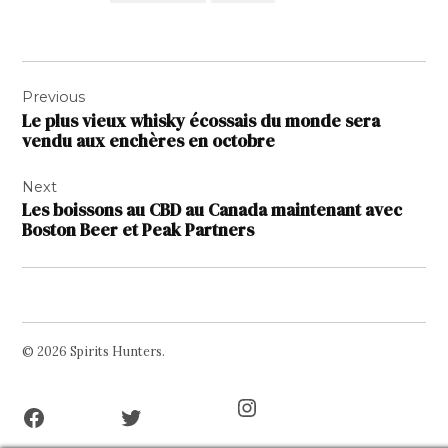
Navigation
Previous
de
Le plus vieux whisky écossais du monde sera
l’article
vendu aux enchères en octobre
Next
Les boissons au CBD au Canada maintenant avec
Boston Beer et Peak Partners
© 2026 Spirits Hunters.
Facebook
Twitter
Instagram
Page
Username