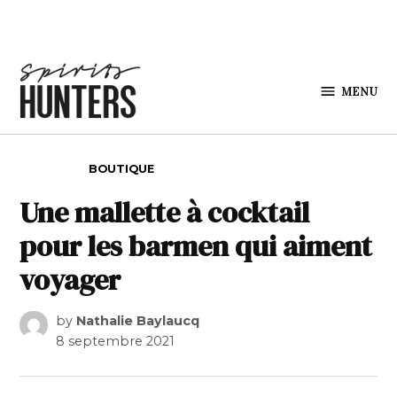
Skip to content
MENU
Spirits
Hunters
POSTED IN
BOUTIQUE
Une mallette à cocktail
pour les barmen qui aiment
voyager
by
Nathalie Baylaucq
8 septembre 2021