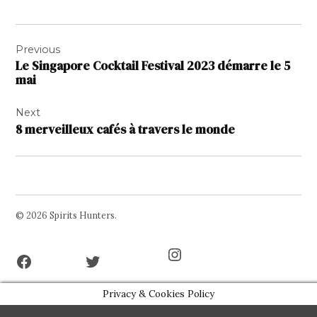
Navigation
Previous
de
Le Singapore Cocktail Festival 2023 démarre le 5
l’article
mai
Next
8 merveilleux cafés à travers le monde
© 2026 Spirits Hunters.
Facebook
Twitter
Instagram
Page
Username
Privacy & Cookies Policy