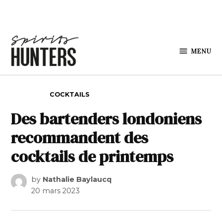
Skip to content
MENU
Spirits
Hunters
POSTED IN
COCKTAILS
Des bartenders londoniens
recommandent des
cocktails de printemps
by
Nathalie Baylaucq
20 mars 2023