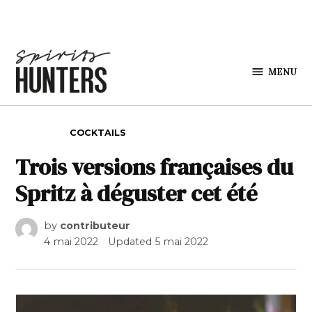
Skip to content
MENU
Spirits
Hunters
POSTED IN
COCKTAILS
Trois versions françaises du
Spritz à déguster cet été
by
contributeur
4 mai 2022
Updated
5 mai 2022