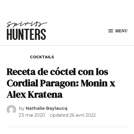
Skip to content
MENU
Spirits
Hunters
POSTED IN
COCKTAILS
Receta de cóctel con los
Cordial Paragon: Monin x
Alex Kratena
by
Nathalie Baylaucq
23 mai 2020
Updated
26 avril 2022