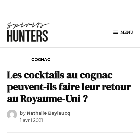
Skip to content
MENU
Spirits
Hunters
POSTED IN
COGNAC
Les cocktails au cognac
peuvent-ils faire leur retour
au Royaume-Uni ?
by
Nathalie Baylaucq
1 avril 2021