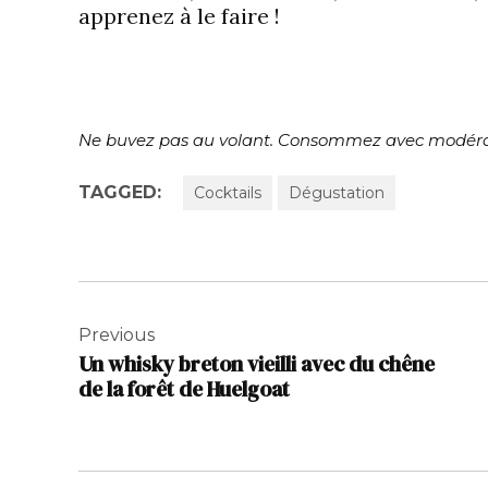
apprenez à le faire !
Ne buvez pas au volant. Consommez avec modéra
TAGGED:
Cocktails
Dégustation
Navigation
de
Previous
Un whisky breton vieilli avec du chêne
l’article
de la forêt de Huelgoat