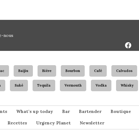
Face
z-nous
Page
ac
Baijiu
Bière
Bourbon
Café
Calvados
m
Saké
Tequila
Vermouth
Vodka
Whisky
nts
What’s up today
Bar
Bartender
Boutique
Recettes
Urgency Planet
Newsletter