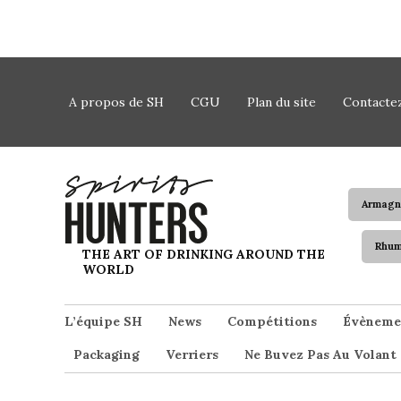
Skip to content
A propos de SH
CGU
Plan du site
Contacte
Armagn
Rhu
Spirits Hunters
THE ART OF DRINKING AROUND THE
WORLD
L’équipe SH
News
Compétitions
Évèneme
Packaging
Verriers
Ne Buvez Pas Au Volant