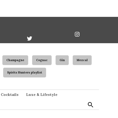
book
Twitter
Instagram
Username
Champagne
Cognac
Gin
Mezcal
Spirits Hunters playlist
Open
Cocktails
Luxe & Lifestyle
Search