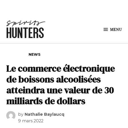
Skip to content
MENU
Spirits
Hunters
POSTED IN
NEWS
Le commerce électronique
de boissons alcoolisées
atteindra une valeur de 30
milliards de dollars
by
Nathalie Baylaucq
9 mars 2022