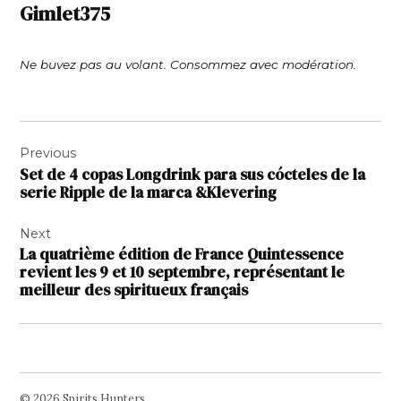
Gimlet375
Ne buvez pas au volant. Consommez avec modération.
Navigation
Previous
de
Set de 4 copas Longdrink para sus cócteles de la
l’article
serie Ripple de la marca &Klevering
Next
La quatrième édition de France Quintessence
revient les 9 et 10 septembre, représentant le
meilleur des spiritueux français
© 2026 Spirits Hunters.