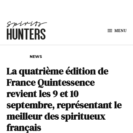
Skip to content
MENU
Spirits
Hunters
POSTED IN
NEWS
La quatrième édition de
France Quintessence
revient les 9 et 10
septembre, représentant le
meilleur des spiritueux
français