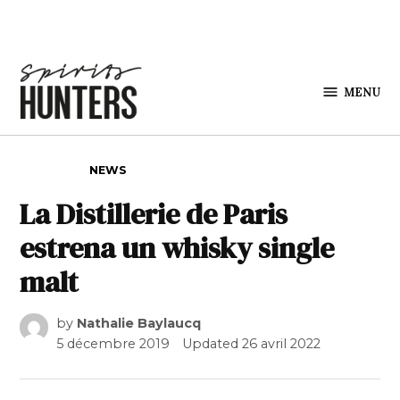
Skip to content
MENU
Spirits
Hunters
POSTED IN
NEWS
La Distillerie de Paris
estrena un whisky single
malt
by
Nathalie Baylaucq
5 décembre 2019
Updated
26 avril 2022