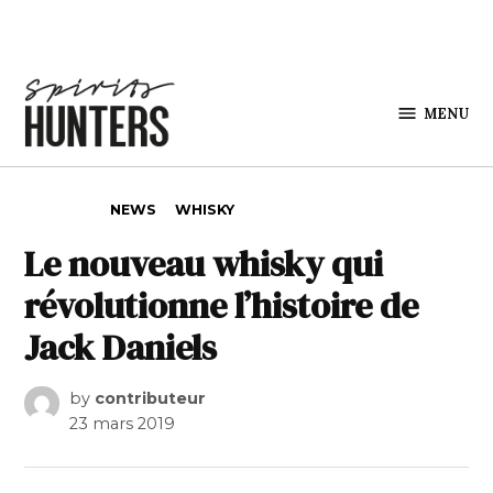
Skip to content
MENU
Spirits
Hunters
POSTED IN
NEWS
WHISKY
Le nouveau whisky qui
révolutionne l’histoire de
Jack Daniels
by
contributeur
23 mars 2019