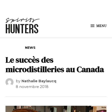
Skip to content
MENU
Spirits
Hunters
POSTED IN
NEWS
Le succès des
microdistilleries au Canada
by
Nathalie Baylaucq
8 novembre 2018