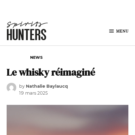
Skip to content
MENU
Spirits
Hunters
POSTED IN
NEWS
Le whisky réimaginé
by
Nathalie Baylaucq
19 mars 2025