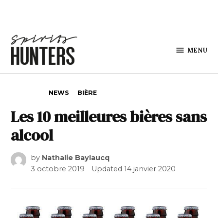
Skip to content
MENU
Spirits
Hunters
POSTED IN
NEWS
BIÈRE
Les 10 meilleures bières sans
alcool
by
Nathalie Baylaucq
3 octobre 2019
Updated
14 janvier 2020