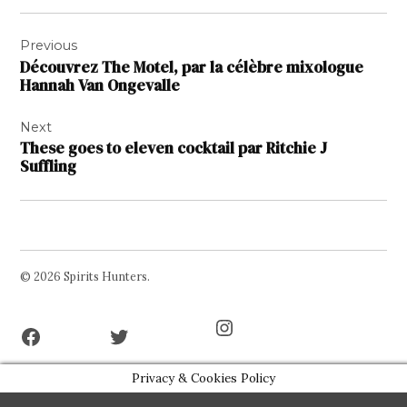
Navigation
Previous
de
Découvrez The Motel, par la célèbre mixologue
l’article
Hannah Van Ongevalle
Next
These goes to eleven cocktail par Ritchie J
Suffling
© 2026 Spirits Hunters.
Facebook
Twitter
Instagram
Page
Username
Privacy & Cookies Policy