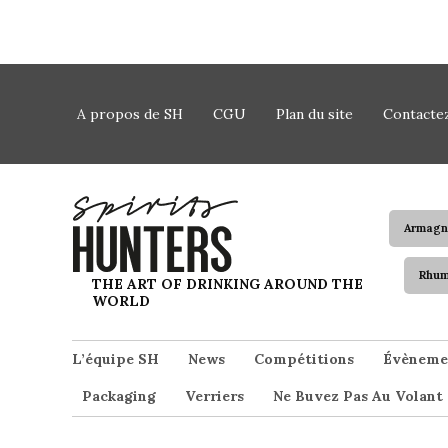
Skip to content
A propos de SH
CGU
Plan du site
Contacte
Armagn
Rhu
Spirits Hunters
THE ART OF DRINKING AROUND THE
WORLD
L’équipe SH
News
Compétitions
Évèneme
Packaging
Verriers
Ne Buvez Pas Au Volant