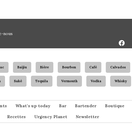
Face
z-nous
Page
ac
Baijiu
Bière
Bourbon
Café
Calvados
m
Saké
Tequila
Vermouth
Vodka
Whisky
nts
What’s up today
Bar
Bartender
Boutique
Recettes
Urgency Planet
Newsletter