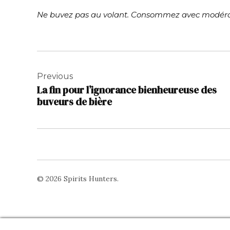
Ne buvez pas au volant. Consommez avec modéra
Navigation
de
Previous
La fin pour l’ignorance bienheureuse des
l’article
buveurs de bière
© 2026 Spirits Hunters.