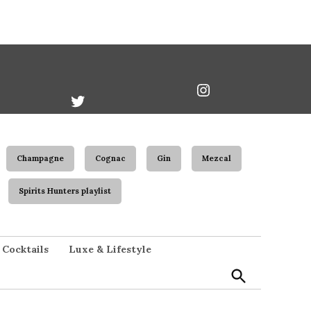
book
Twitter
Instagram
Username
Champagne
Cognac
Gin
Mezcal
Spirits Hunters playlist
Open
Cocktails
Luxe & Lifestyle
Search