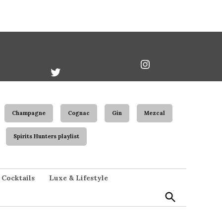
book
Twitter
Instagram
Username
Champagne
Cognac
Gin
Mezcal
Spirits Hunters playlist
Open
Cocktails
Luxe & Lifestyle
Search