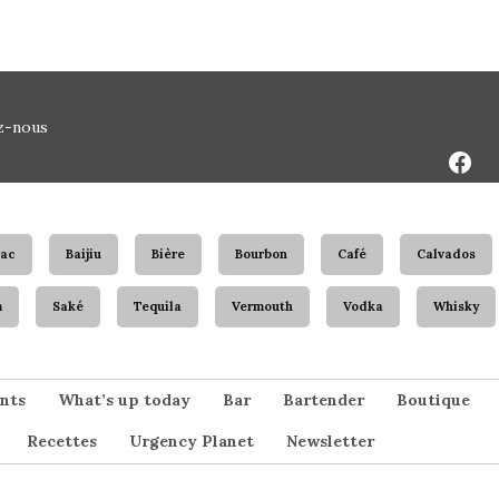
Face
z-nous
Page
ac
Baijiu
Bière
Bourbon
Café
Calvados
m
Saké
Tequila
Vermouth
Vodka
Whisky
nts
What’s up today
Bar
Bartender
Boutique
Recettes
Urgency Planet
Newsletter