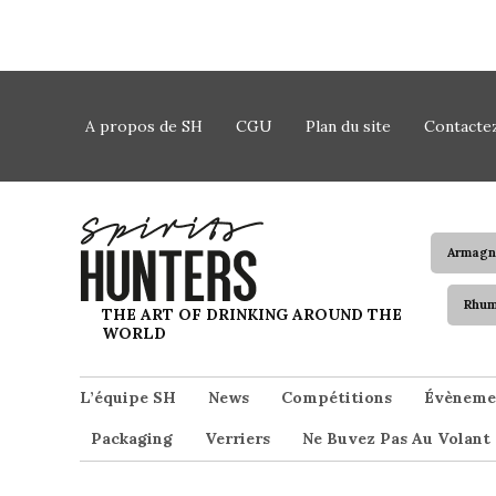
Skip to content
A propos de SH
CGU
Plan du site
Contacte
Armagn
Rhu
Spirits Hunters
THE ART OF DRINKING AROUND THE
WORLD
L’équipe SH
News
Compétitions
Évèneme
Packaging
Verriers
Ne Buvez Pas Au Volant