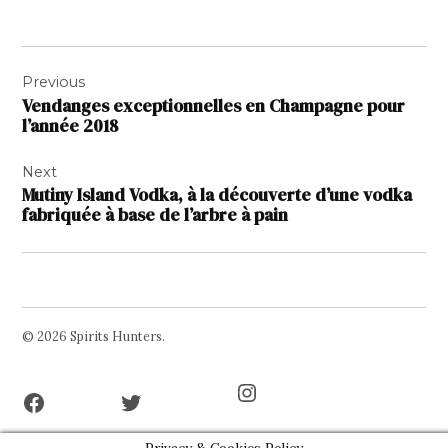
Navigation
Previous
de
Vendanges exceptionnelles en Champagne pour
l’article
l’année 2018
Next
Mutiny Island Vodka, à la découverte d’une vodka
fabriquée à base de l’arbre à pain
© 2026 Spirits Hunters.
Facebook
Twitter
Instagram
Page
Username