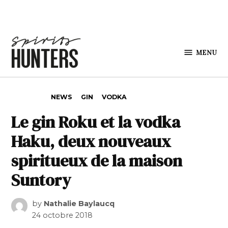
Skip to content
MENU
Spirits
Hunters
POSTED IN
NEWS
GIN
VODKA
Le gin Roku et la vodka
Haku, deux nouveaux
spiritueux de la maison
Suntory
by
Nathalie Baylaucq
24 octobre 2018