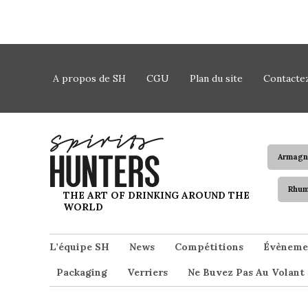
Skip to content
A propos de SH
CGU
Plan du site
Contacte
Armagn
Rhu
Spirits Hunters
THE ART OF DRINKING AROUND THE
WORLD
L’équipe SH
News
Compétitions
Évèneme
Packaging
Verriers
Ne Buvez Pas Au Volant