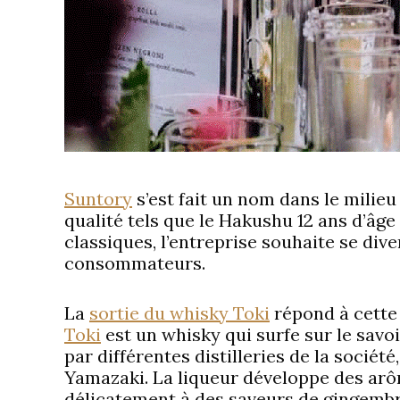
Suntory
s’est fait un nom dans le milie
qualité tels que le Hakushu 12 ans d’âge 
classiques, l’entreprise souhaite se dive
consommateurs.
La
sortie du whisky Toki
répond à cette 
Toki
est un whisky qui surfe sur le savoi
par différentes distilleries de la sociét
Yamazaki. La liqueur développe des arôm
délicatement à des saveurs de gingembre,