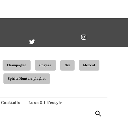
book
Twitter
Instagram
Username
Champagne
Cognac
Gin
Mezcal
Spirits Hunters playlist
Open
Cocktails
Luxe & Lifestyle
Search