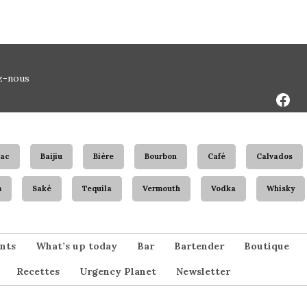
Face
z-nous
Page
ac
Baijiu
Bière
Bourbon
Café
Calvados
m
Saké
Tequila
Vermouth
Vodka
Whisky
nts
What’s up today
Bar
Bartender
Boutique
Recettes
Urgency Planet
Newsletter