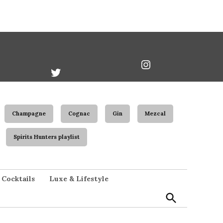
book
Twitter
Instagram
Username
Champagne
Cognac
Gin
Mezcal
Spirits Hunters playlist
Open
Cocktails
Luxe & Lifestyle
Search