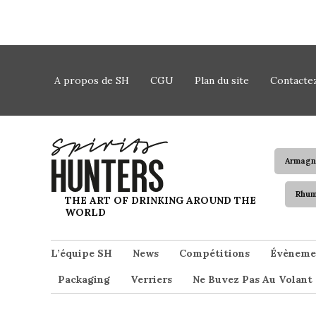
Skip to content
A propos de SH
CGU
Plan du site
Contacte
Armagn
Rhu
Spirits Hunters
THE ART OF DRINKING AROUND THE
WORLD
L’équipe SH
News
Compétitions
Évèneme
Packaging
Verriers
Ne Buvez Pas Au Volant