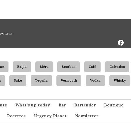
Face
z-nous
Page
ac
Baijiu
Bière
Bourbon
Café
Calvados
m
Saké
Tequila
Vermouth
Vodka
Whisky
nts
What’s up today
Bar
Bartender
Boutique
Recettes
Urgency Planet
Newsletter