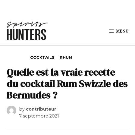
Skip to content
MENU
Spirits
Hunters
POSTED IN
COCKTAILS
RHUM
Quelle est la vraie recette
du cocktail Rum Swizzle des
Bermudes ?
by
contributeur
7 septembre 2021