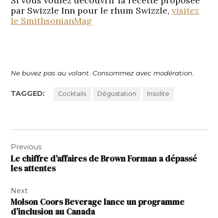
Si vous voulez découvrir la recette proposée
par Swizzle Inn pour le rhum Swizzle,
visitez
le SmithsonianMag
Ne buvez pas au volant. Consommez avec modération.
TAGGED:
Cocktails
Dégustation
Insolite
Navigation
Previous
de
Le chiffre d’affaires de Brown Forman a dépassé
l’article
les attentes
Next
Molson Coors Beverage lance un programme
d’inclusion au Canada