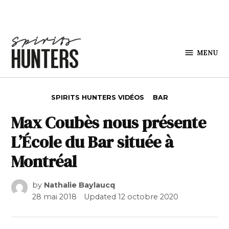
Skip to content
MENU
Spirits
Hunters
POSTED IN
SPIRITS HUNTERS VIDÉOS
BAR
Max Coubès nous présente
L’École du Bar située à
Montréal
by
Nathalie Baylaucq
28 mai 2018
Updated
12 octobre 2020