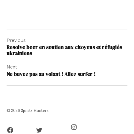
Navigation
Previous
de
Resolve beer en soutien aux citoyens et réfugiés
l’article
ukrainiens
Next
Ne buvez pas au volant ! Allez surfer !
© 2026 Spirits Hunters.
Facebook
Twitter
Instagram
Page
Username