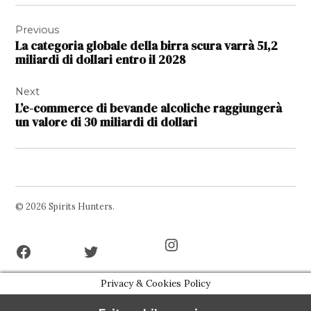
Navigazione
Previous
articoli
La categoria globale della birra scura varrà 51,2
miliardi di dollari entro il 2028
Next
L’e-commerce di bevande alcoliche raggiungerà
un valore di 30 miliardi di dollari
© 2026 Spirits Hunters.
Facebook
Twitter
Instagram
Page
Username
Privacy & Cookies Policy