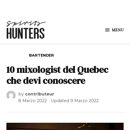
Skip to content
MENU
Spirits
Hunters
POSTED IN
BARTENDER
10 mixologist del Quebec
che devi conoscere
by
contributeur
8 Marzo 2022
Updated
9 Marzo 2022